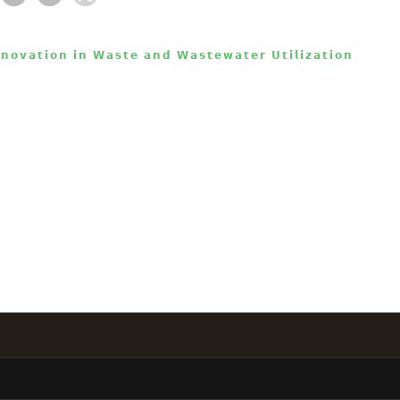
𝗻𝗼𝘃𝗮𝘁𝗶𝗼𝗻 𝗶𝗻 𝗪𝗮𝘀𝘁𝗲 𝗮𝗻𝗱 𝗪𝗮𝘀𝘁𝗲𝘄𝗮𝘁𝗲𝗿 𝗨𝘁𝗶𝗹𝗶𝘇𝗮𝘁𝗶𝗼𝗻