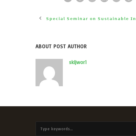
𝗦𝗽𝗲𝗰𝗶𝗮𝗹 𝗦𝗲𝗺𝗶𝗻𝗮𝗿 𝗼𝗻 𝗦𝘂𝘀𝘁𝗮𝗶𝗻𝗮𝗯𝗹𝗲 𝗜𝗻
ABOUT POST AUTHOR
skijwor1