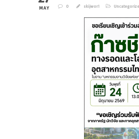
0
skijwor1
Uncategoriz
MAY