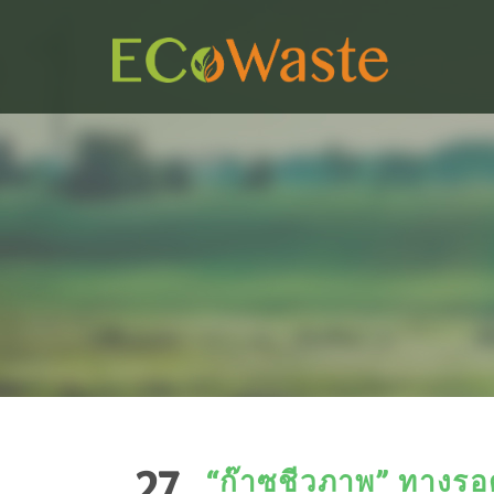
27
“ก๊าซชีวภาพ” ทางร