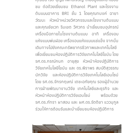
ชม ต่อด้วยเยี่ยมชม Ethanol Plant และโรงงาน
ต้นแบบอาคาร BRI ชั้น 1 โดยคุณทนงค์ ฉายา
วัฒนะ หัวหน้าหน่วยวิศวกรรมและโรงงานต้นแบบ
และคุณชัยเวท ริมเขต วิศวกร นำเยี่ยมชมอุปกรณ์
เครื่องมือภายในโรงงานต้นแบบ อาทิ เครื่องอบ
แห้งแบบพ่นฝอย เครื่องอบแห้งแบบแช่แข็ง จากนั้น
เดินทางไปยังคณะทรัพยากรชีวภาพและเทคโนโลยี
เพื่อเยี่ยมชมห้องปฏิบัติการวิจัยเทคโนโลยีไขมัน โดย
รศ.ดร.กรณ์กนก อายุสุข หัวหน้าห้องปฏิบัติการ
วิจัยเทคโนโลยีไขมัน และ ดร.พิราพร สมบัติสุวรรณ
นักวิจัย และห้องปฏิบัติการวิจัยเทคโนโลยีเอนไซม์
โดย รศ.ดร.จักรกฤษณ์ เตชะอภัยคุณ รองผู้อำนวย
การฝ่ายพัฒนางานวิจัย เทคโนโลยีและธุรกิจ และ
หัวหน้าห้องปฏิบัติการวิจัยเอนไซม์ พร้อมด้วย
รศ.ดร.ภัทรา ผาสอน และ ผศ.ดร.รัตติยา แววนุกูล
ร่วมให้การต้อนรับและนำเยี่ยมชมห้องปฏิบัติการ