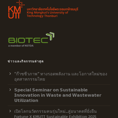
ข่าวและกิจกรรมล่าสุด
“ก๊าซชีวภาพ” ทางรอดพลังงาน และโอกาสใหม่ของ
อุตสาหกรรมไทย
𝗦𝗽𝗲𝗰𝗶𝗮𝗹 𝗦𝗲𝗺𝗶𝗻𝗮𝗿 𝗼𝗻 𝗦𝘂𝘀𝘁𝗮𝗶𝗻𝗮𝗯𝗹𝗲
𝗜𝗻𝗻𝗼𝘃𝗮𝘁𝗶𝗼𝗻 𝗶𝗻 𝗪𝗮𝘀𝘁𝗲 𝗮𝗻𝗱 𝗪𝗮𝘀𝘁𝗲𝘄𝗮𝘁𝗲𝗿
𝗨𝘁𝗶𝗹𝗶𝘇𝗮𝘁𝗶𝗼𝗻
เปิดโลกนวัตกรรมคนรุ่นใหม่…สู่อนาคตที่ยั่งยืน
Fortune X KMUTT Sustainable Exhibition 2025