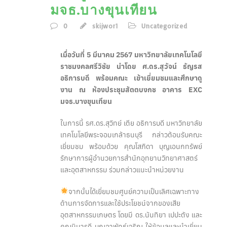
มจธ.บางขุนเทียน
0
skijwor1
Uncategorized
เมื่อวันที่ 5 มีนาคม 2567 มหาวิทยาลัยเทคโนโลยี
ราชมงคลศรีวิชัย นำโดย ศ.ดร.สุวัจน์ ธัญรส
อธิการบดี พร้อมคณะ เข้าเยี่ยมชมและศึกษาดู
งาน ณ ห้องประชุมสัตตบงกช อาคาร EXC
มจธ.บางขุนเทียน
ในการนี้ รศ.ดร.สุวิทย์ เตีย อธิการบดี มหาวิทยาลัย
เทคโนโลยีพระจอมเกล้าธนบุรี กล่าวต้อนรับคณะ
เยี่ยมชม พร้อมด้วย คุณโสภิดา บุญเอนกทรัพย์
รักษาการผู้อำนวยการสำนักอุทยานวิทยาศาสตร์
และอุตสาหกรรม ร่วมกล่าวแนะนำหน่วยงาน
จากนั้นได้เยี่ยมชมศูนย์ความเป็นเลิศเฉพาะทาง
ด้านการจัดการและใช้ประโยชน์จากของเสีย
อุตสาหกรรมเกษตร โดยมี ดร.นันทิยา เปปะตัง และ
คุณนิมารดี บุญอาพัทธ์เจริญ ให้ข้อมูลและนำเยี่ยม